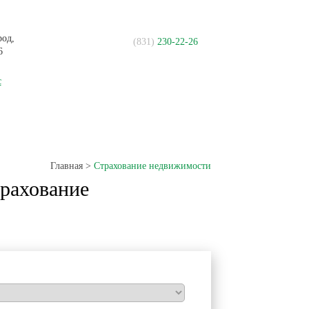
род,
(831)
230-22-26
6
с
Контакты
Главная
>
Страхование недвижимости
трахование